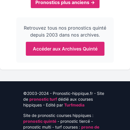
Pronostics plus anciens →
Retrouvez tous nos pronostics quinté
depuis 2003 dans nos archives.
Accéder aux Archives Quinté
©2003-2024 - Pronostic-hippique.fr - Site
de
pronostic turf
dédié aux courses
hippiques - Edité par
Turfmedia
Site de pronostic courses hippiques :
pronostic quinté
- pronostic tiercé -
pronostic multi - turf courses :
prono de