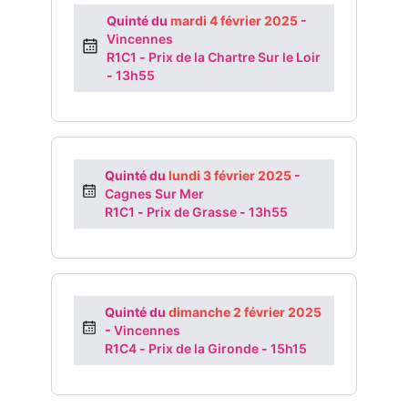
Quinté du
mardi 4 février 2025
-
Vincennes
R1C1
-
Prix de la Chartre Sur le Loir
-
13h55
Quinté du
lundi 3 février 2025
-
Cagnes Sur Mer
R1C1
-
Prix de Grasse
-
13h55
Quinté du
dimanche 2 février 2025
-
Vincennes
R1C4
-
Prix de la Gironde
-
15h15