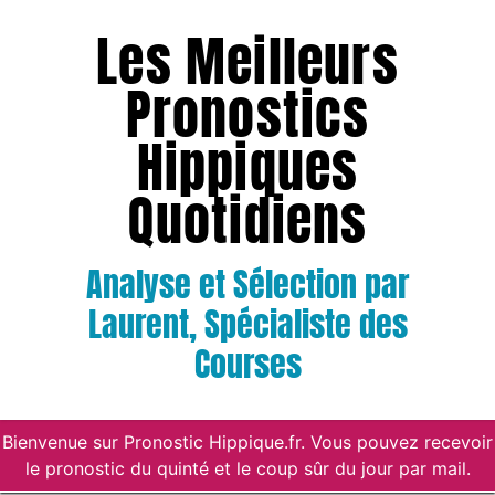
Les Meilleurs
Pronostics
Hippiques
Quotidiens
Analyse et Sélection par
Laurent, Spécialiste des
Courses
Bienvenue sur Pronostic Hippique.fr. Vous pouvez recevoir
le pronostic du quinté et le coup sûr du jour par mail.