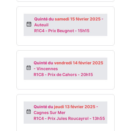
Quinté du
samedi 15 février 2025
-
Auteuil
R1C4
-
Prix Beugnot
-
15h15
Quinté du
vendredi 14 février 2025
-
Vincennes
R1C8
-
Prix de Cahors
-
20h15
Quinté du
jeudi 13 février 2025
-
Cagnes Sur Mer
R1C4
-
Prix Jules Roucayrol
-
13h55