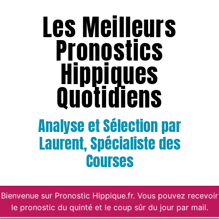
Les Meilleurs
Pronostics
Hippiques
Quotidiens
Analyse et Sélection par
Laurent, Spécialiste des
Courses
Bienvenue sur Pronostic Hippique.fr. Vous pouvez recevoir
le pronostic du quinté et le coup sûr du jour par mail.