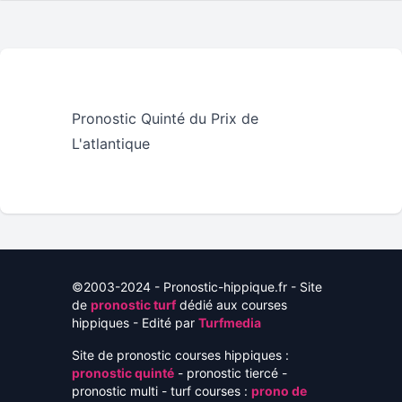
Pronostic Quinté du Prix de
L'atlantique
©2003-2024 - Pronostic-hippique.fr - Site
de
pronostic turf
dédié aux courses
hippiques - Edité par
Turfmedia
Site de pronostic courses hippiques :
pronostic quinté
- pronostic tiercé -
pronostic multi - turf courses :
prono de