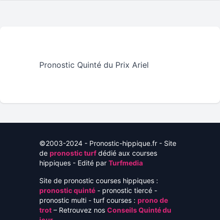
Pronostic Quinté du Prix Ariel
©2003-2024 - Pronostic-hippique.fr - Site
de
pronostic turf
dédié aux courses
hippiques - Edité par
Turfmedia
Site de pronostic courses hippiques :
pronostic quinté
- pronostic tiercé -
pronostic multi - turf courses :
prono de
trot
– Retrouvez nos
Conseils Quinté du
jour