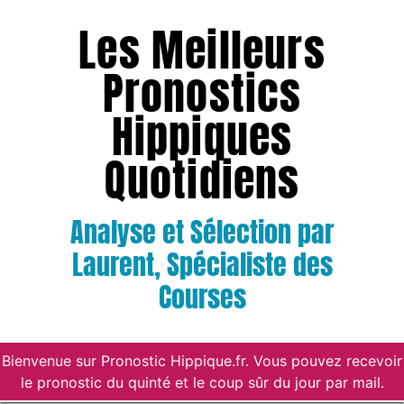
Les Meilleurs
Pronostics
Hippiques
Quotidiens
Analyse et Sélection par
Laurent, Spécialiste des
Courses
Bienvenue sur Pronostic Hippique.fr. Vous pouvez recevoir
le pronostic du quinté et le coup sûr du jour par mail.