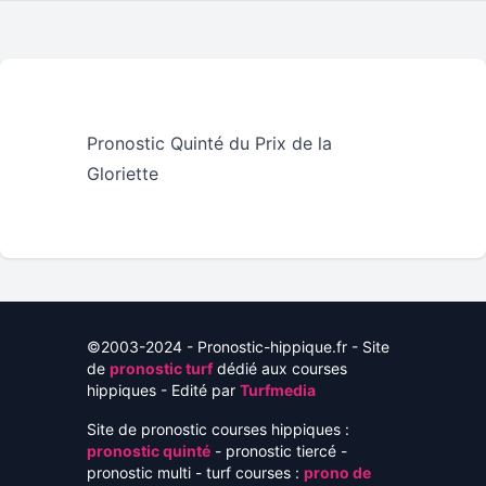
Pronostic Quinté du Prix de la
Gloriette
©2003-2024 - Pronostic-hippique.fr - Site
de
pronostic turf
dédié aux courses
hippiques - Edité par
Turfmedia
Site de pronostic courses hippiques :
pronostic quinté
- pronostic tiercé -
pronostic multi - turf courses :
prono de