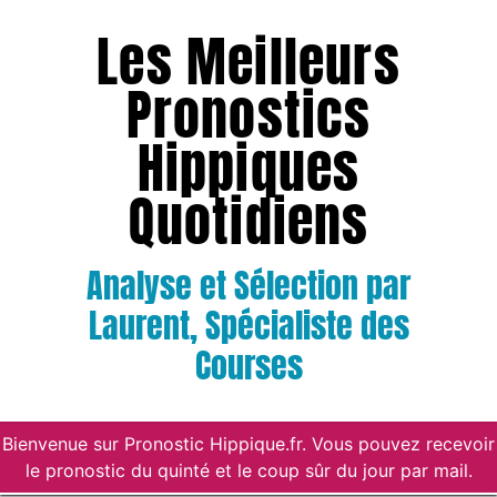
Les Meilleurs
Pronostics
Hippiques
Quotidiens
Analyse et Sélection par
Laurent, Spécialiste des
Courses
Bienvenue sur Pronostic Hippique.fr. Vous pouvez recevoir
le pronostic du quinté et le coup sûr du jour par mail.