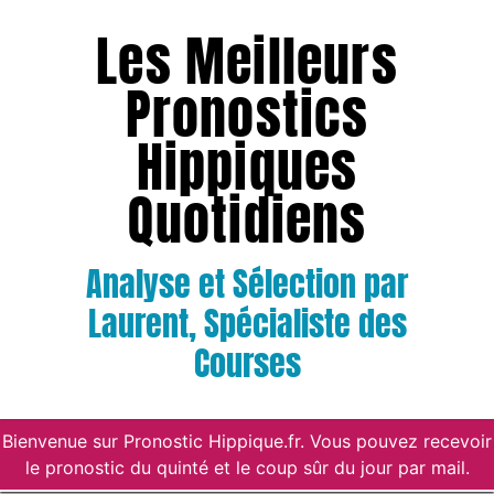
Les Meilleurs
Pronostics
Hippiques
Quotidiens
Analyse et Sélection par
Laurent, Spécialiste des
Courses
Bienvenue sur Pronostic Hippique.fr. Vous pouvez recevoir
le pronostic du quinté et le coup sûr du jour par mail.