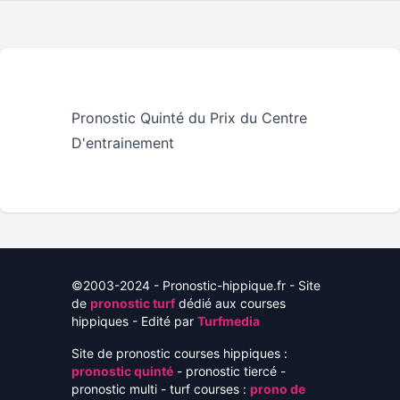
Pronostic Quinté du Prix du Centre
D'entrainement
©2003-2024 - Pronostic-hippique.fr - Site
de
pronostic turf
dédié aux courses
hippiques - Edité par
Turfmedia
Site de pronostic courses hippiques :
pronostic quinté
- pronostic tiercé -
pronostic multi - turf courses :
prono de