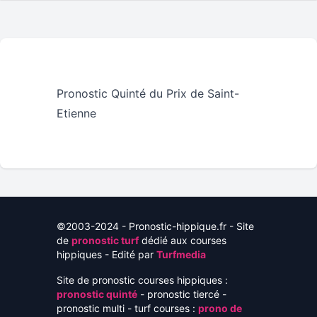
Pronostic Quinté du Prix de Saint-
Etienne
©2003-2024 - Pronostic-hippique.fr - Site
de
pronostic turf
dédié aux courses
hippiques - Edité par
Turfmedia
Site de pronostic courses hippiques :
pronostic quinté
- pronostic tiercé -
pronostic multi - turf courses :
prono de