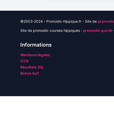
©2003-2024 - Pronostic-hippique.fr - Site de
pronostic
Site de pronostic courses hippiques :
pronostic quinté
-
Informations
Mentions légales
CGV
Résultats 30j
Bonus turf