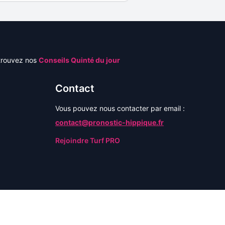
trouvez nos
Conseils Quinté du jour
Contact
Vous pouvez nous contacter par email :
contact@pronostic-hippique.fr
Rejoindre Turf PRO