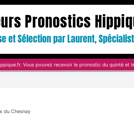
eurs Pronostics Hippi
e et Sélection par Laurent, Spéciali
ppique.fr. Vous pouvez recevoir le pronostic du quinté et le
ix du Chesnay