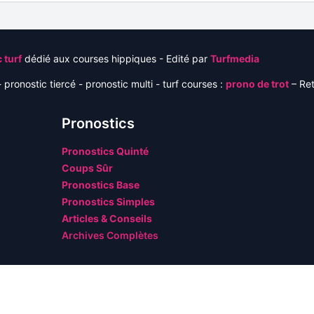
 turf
dédié aux courses hippiques - Edité par
Turfmedia
 pronostic tiercé - pronostic multi - turf courses :
prono de trot
– Re
Pronostics
Pronostics Quinté
Coups Sûr
Pronostics Base
Pronostics Simples
Articles & Conseils
Archives Complètes