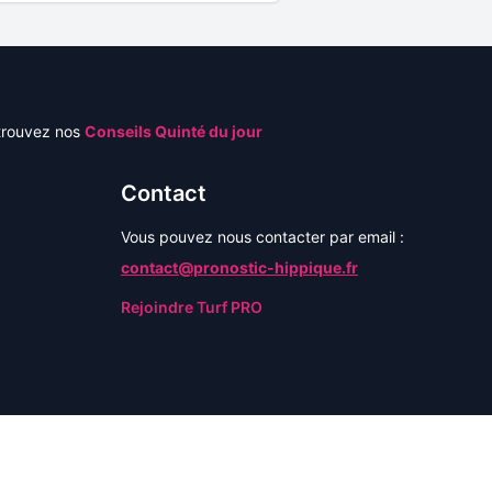
trouvez nos
Conseils Quinté du jour
Contact
Vous pouvez nous contacter par email :
contact@pronostic-hippique.fr
Rejoindre Turf PRO