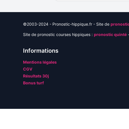
©2003-2024 - Pronostic-hippique.fr - Site de
pronostic
Site de pronostic courses hippiques :
pronostic quinté
-
Informations
Mentions légales
CGV
Résultats 30j
Bonus turf