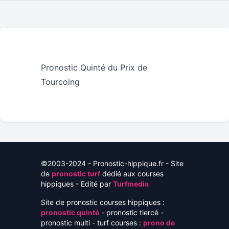
Pronostic Quinté du Prix de
Tourcoing
©2003-2024 - Pronostic-hippique.fr - Site
de
pronostic turf
dédié aux courses
hippiques - Edité par
Turfmedia
Site de pronostic courses hippiques :
pronostic quinté
- pronostic tiercé -
pronostic multi - turf courses :
prono de