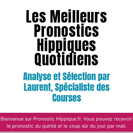
Les Meilleurs
Pronostics
Hippiques
Quotidiens
Analyse et Sélection par
Laurent, Spécialiste des
Courses
Bienvenue sur Pronostic Hippique.fr. Vous pouvez recevoir
le pronostic du quinté et le coup sûr du jour par mail.