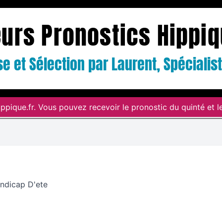
eurs Pronostics Hippi
e et Sélection par Laurent, Spéciali
ppique.fr. Vous pouvez recevoir le pronostic du quinté et le
ndicap D'ete