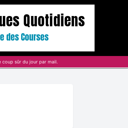
ques Quotidiens
ste des Courses
 coup sûr du jour par mail.