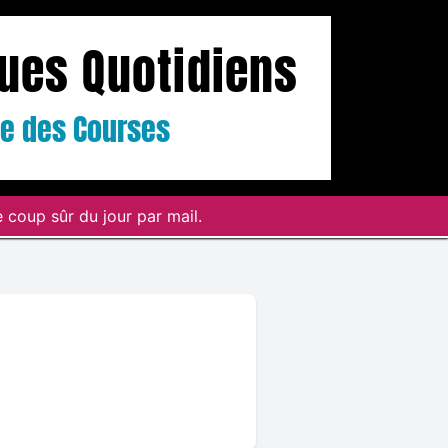
ques Quotidiens
ste des Courses
 coup sûr du jour par mail.