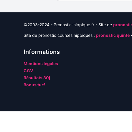
©2003-2024 - Pronostic-hippique.fr - Site de
pronostic
Site de pronostic courses hippiques :
pronostic quinté
-
Informations
Mentions légales
CGV
Résultats 30j
Bonus turf