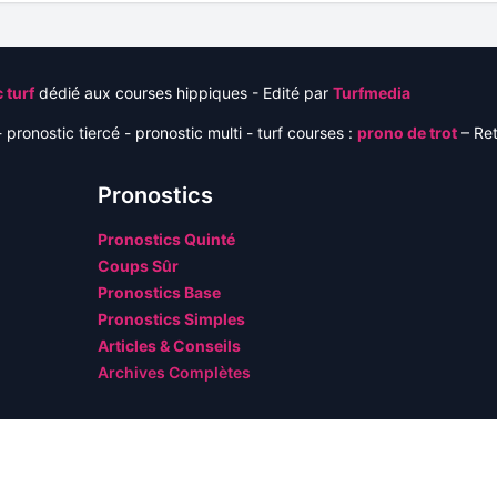
 turf
dédié aux courses hippiques - Edité par
Turfmedia
 pronostic tiercé - pronostic multi - turf courses :
prono de trot
– Re
Pronostics
Pronostics Quinté
Coups Sûr
Pronostics Base
Pronostics Simples
Articles & Conseils
Archives Complètes