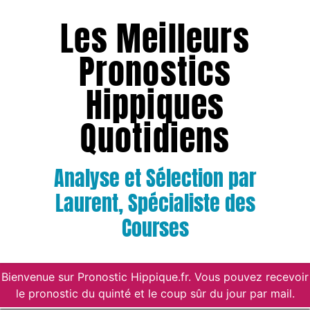
Les Meilleurs
Pronostics
Hippiques
Quotidiens
Analyse et Sélection par
Laurent, Spécialiste des
Courses
Bienvenue sur Pronostic Hippique.fr. Vous pouvez recevoir
le pronostic du quinté et le coup sûr du jour par mail.