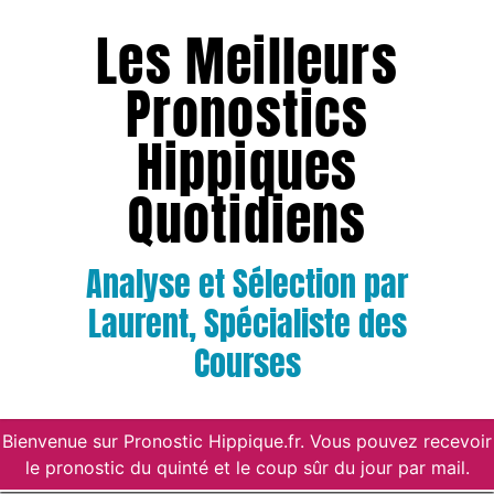
Les Meilleurs
Pronostics
Hippiques
Quotidiens
Analyse et Sélection par
Laurent, Spécialiste des
Courses
Bienvenue sur Pronostic Hippique.fr. Vous pouvez recevoir
le pronostic du quinté et le coup sûr du jour par mail.