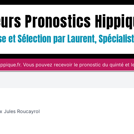
eurs Pronostics Hippi
e et Sélection par Laurent, Spéciali
ppique.fr. Vous pouvez recevoir le pronostic du quinté et le
ix Jules Roucayrol