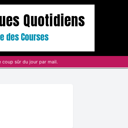
ques Quotidiens
ste des Courses
 coup sûr du jour par mail.