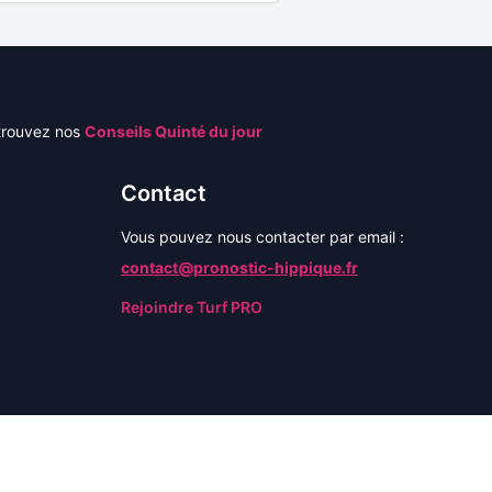
trouvez nos
Conseils Quinté du jour
Contact
Vous pouvez nous contacter par email :
contact@pronostic-hippique.fr
Rejoindre Turf PRO