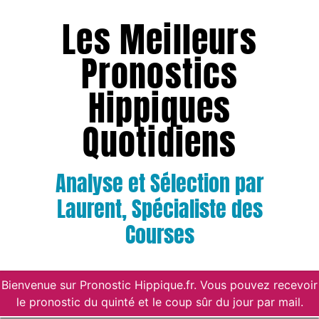
Les Meilleurs
Pronostics
Hippiques
Quotidiens
Analyse et Sélection par
Laurent, Spécialiste des
Courses
Bienvenue sur Pronostic Hippique.fr. Vous pouvez recevoir
le pronostic du quinté et le coup sûr du jour par mail.