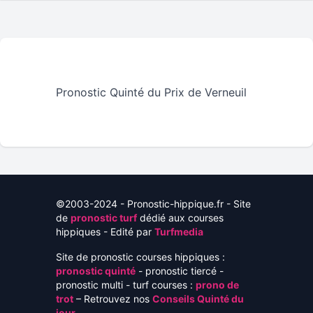
Pronostic Quinté du Prix de Verneuil
©2003-2024 - Pronostic-hippique.fr - Site
de
pronostic turf
dédié aux courses
hippiques - Edité par
Turfmedia
Site de pronostic courses hippiques :
pronostic quinté
- pronostic tiercé -
pronostic multi - turf courses :
prono de
trot
– Retrouvez nos
Conseils Quinté du
jour