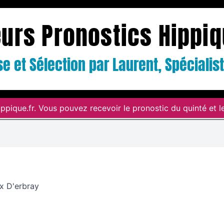
eurs Pronostics Hippi
e et Sélection par Laurent, Spéciali
ppique.fr. Vous pouvez recevoir le pronostic du quinté et le
ix D'erbray