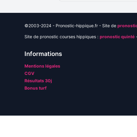
©2003-2024 - Pronostic-hippique.fr - Site de
pronostic
Site de pronostic courses hippiques :
pronostic quinté
-
Informations
Mentions légales
CGV
Résultats 30j
Bonus turf