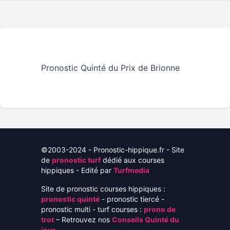
Pronostic Quinté du Prix de Brionne
©2003-2024 - Pronostic-hippique.fr - Site
de
pronostic turf
dédié aux courses
hippiques - Edité par
Turfmedia
Site de pronostic courses hippiques :
pronostic quinté
- pronostic tiercé -
pronostic multi - turf courses :
prono de
trot
– Retrouvez nos
Conseils Quinté du
jour