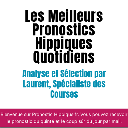
Les Meilleurs
Pronostics
Hippiques
Quotidiens
Analyse et Sélection par
Laurent, Spécialiste des
Courses
Bienvenue sur Pronostic Hippique.fr. Vous pouvez recevoir
le pronostic du quinté et le coup sûr du jour par mail.