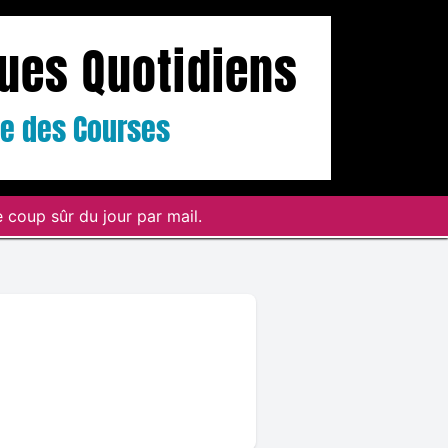
ques Quotidiens
ste des Courses
 coup sûr du jour par mail.