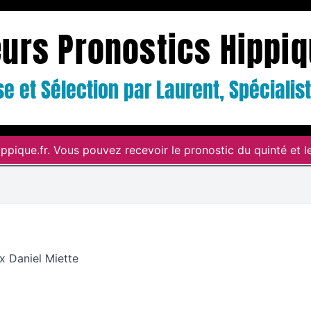
eurs Pronostics Hippi
e et Sélection par Laurent, Spéciali
ppique.fr. Vous pouvez recevoir le pronostic du quinté et le
x Daniel Miette