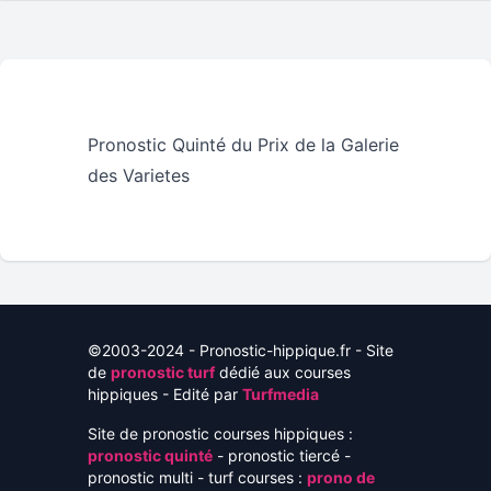
Pronostic Quinté du Prix de la Galerie
des Varietes
©2003-2024 - Pronostic-hippique.fr - Site
de
pronostic turf
dédié aux courses
hippiques - Edité par
Turfmedia
Site de pronostic courses hippiques :
pronostic quinté
- pronostic tiercé -
pronostic multi - turf courses :
prono de