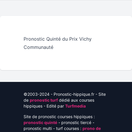
Pronostic Quinté du Prix Vichy
Communauté
©2003-2024 - Pronostic-hippique.fr - Site
de
pronostic turf
dédié aux courses
hippiques - Edité par
Turfmedia
Site de pronostic courses hippiques :
pronostic quinté
- pronostic tiercé -
pronostic multi - turf courses :
prono de