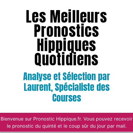
Les Meilleurs
Pronostics
Hippiques
Quotidiens
Analyse et Sélection par
Laurent, Spécialiste des
Courses
Bienvenue sur Pronostic Hippique.fr. Vous pouvez recevoir
le pronostic du quinté et le coup sûr du jour par mail.