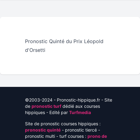
Pronostic Quinté du Prix Léopold
d'Orsetti
©2003-2024 - Pronostic-hippique.fr - Site
de
pronostic turf
dédié aux courses
hippiques - Edité par
Turfmedia
Site de pronostic courses hippiques :
pronostic quinté
- pronostic tiercé -
pronostic multi - turf courses :
prono de