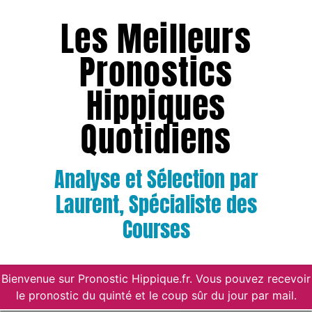
Les Meilleurs
Pronostics
Hippiques
Quotidiens
Analyse et Sélection par
Laurent, Spécialiste des
Courses
Bienvenue sur Pronostic Hippique.fr. Vous pouvez recevoir
le pronostic du quinté et le coup sûr du jour par mail.