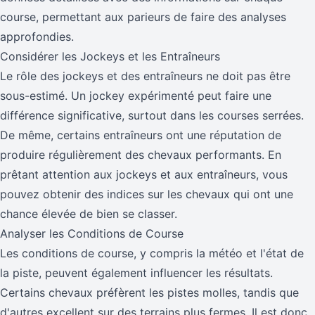
course, permettant aux parieurs de faire des analyses
approfondies.
Considérer les Jockeys et les Entraîneurs
Le rôle des jockeys et des entraîneurs ne doit pas être
sous-estimé. Un jockey expérimenté peut faire une
différence significative, surtout dans les courses serrées.
De même, certains entraîneurs ont une réputation de
produire régulièrement des chevaux performants. En
prêtant attention aux jockeys et aux entraîneurs, vous
pouvez obtenir des indices sur les chevaux qui ont une
chance élevée de bien se classer.
Analyser les Conditions de Course
Les conditions de course, y compris la météo et l'état de
la piste, peuvent également influencer les résultats.
Certains chevaux préfèrent les pistes molles, tandis que
d'autres excellent sur des terrains plus fermes. Il est donc