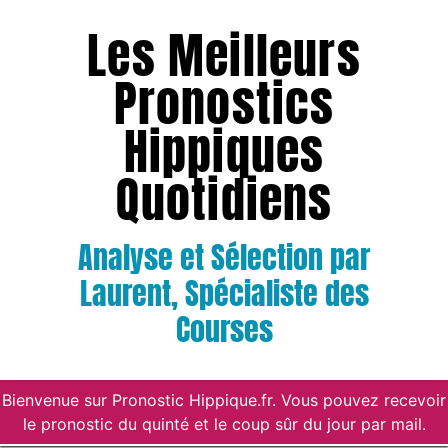
Les Meilleurs
Pronostics
Hippiques
Quotidiens
Analyse et Sélection par
Laurent, Spécialiste des
Courses
Bienvenue sur Pronostic Hippique.fr. Vous pouvez recevoir
le pronostic du quinté et le coup sûr du jour par mail.