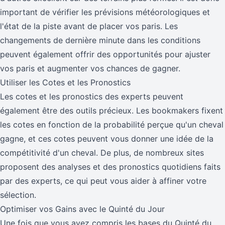
important de vérifier les prévisions météorologiques et
l'état de la piste avant de placer vos paris. Les
changements de dernière minute dans les conditions
peuvent également offrir des opportunités pour ajuster
vos paris et augmenter vos chances de gagner.
Utiliser les Cotes et les Pronostics
Les cotes et les pronostics des experts peuvent
également être des outils précieux. Les bookmakers fixent
les cotes en fonction de la probabilité perçue qu'un cheval
gagne, et ces cotes peuvent vous donner une idée de la
compétitivité d'un cheval. De plus, de nombreux sites
proposent des analyses et des pronostics quotidiens faits
par des experts, ce qui peut vous aider à affiner votre
sélection.
Optimiser vos Gains avec le Quinté du Jour
Une fois que vous avez compris les bases du Quinté du