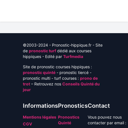
©2003-2024 - Pronostic-hippique.fr - Site
de
pronostic turf
dédié aux courses
hippiques - Edité par
Turfmedia
Site de pronostic courses hippiques :
pronostic quinté
- pronostic tiercé -
pronostic multi - turf courses :
prono de
trot
– Retrouvez nos
Conseils Quinté du
jour
Informations
Pronostics
Contact
Mentions légales
Pronostics
Vous pouvez nous
Quinté
contacter par email :
CGV