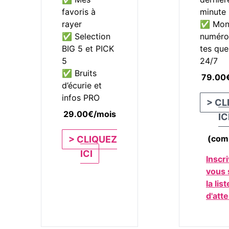
favoris à
minute
rayer
✅ Mo
✅ Selection
numéro
BIG 5 et PICK
tes que
5
24/7
✅ Bruits
79.00
d’écurie et
infos PRO
> CL
29.00€/mois
IC
(com
> CLIQUEZ
ICI
Inscr
vous 
la list
d'att