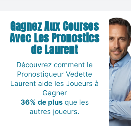
Gagnez Aux Courses
Avec Les Pronostics
de Laurent
Découvrez comment le
Pronostiqueur Vedette
Laurent aide les Joueurs à
Gagner
36% de plus
que les
autres joueurs.