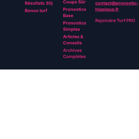
Coups Sûr
Résultats 30j
contact@pronostic-
Pronostics
hippique.fr
Bonus turf
Base
Rejoindre Turf PRO
Pronostics
Simples
Articles &
Conseils
Archives
Complètes