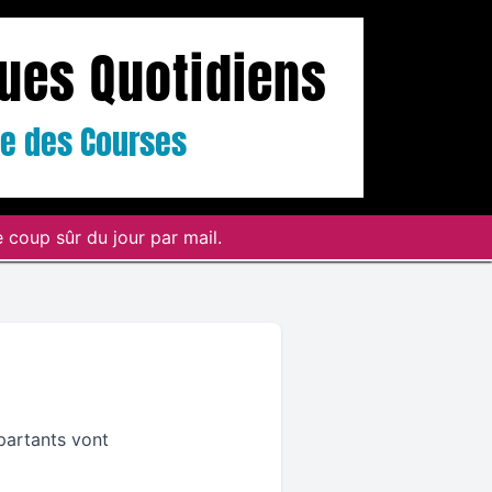
ques Quotidiens
ste des Courses
 coup sûr du jour par mail.
partants vont