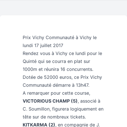
Prix Vichy Communauté à Vichy le
lundi 17 juillet 2017
Rendez vous à Vichy ce lundi pour le
Quinté qui se courra en plat sur
1000m et réunira 16 concurrents.
Dotée de 52000 euros, ce Prix Vichy
Communauté démarre à 13h47.
A remarquer pour cette course,
VICTORIOUS CHAMP (5)
, associé à
C. Soumillon, figurera logiquement en
tête sur de nombreux tickets.
KITKARMA (2)
, en compagnie de J.