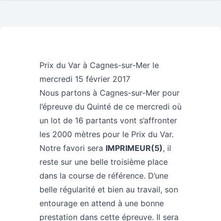
Prix du Var à Cagnes-sur-Mer le
mercredi 15 février 2017
Nous partons à Cagnes-sur-Mer pour
l’épreuve du Quinté de ce mercredi où
un lot de 16 partants vont s’affronter
les 2000 mètres pour le Prix du Var.
Notre favori sera
IMPRIMEUR(5)
, il
reste sur une belle troisième place
dans la course de référence. D’une
belle régularité et bien au travail, son
entourage en attend à une bonne
prestation dans cette épreuve. Il sera