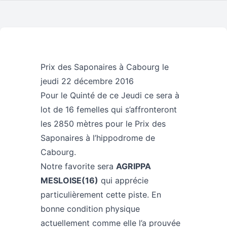
Prix des Saponaires à Cabourg le
jeudi 22 décembre 2016
Pour le Quinté de ce Jeudi ce sera à
lot de 16 femelles qui s’affronteront
les 2850 mètres pour le Prix des
Saponaires à l’hippodrome de
Cabourg.
Notre favorite sera
AGRIPPA
MESLOISE(16)
qui apprécie
particulièrement cette piste. En
bonne condition physique
actuellement comme elle l’a prouvée