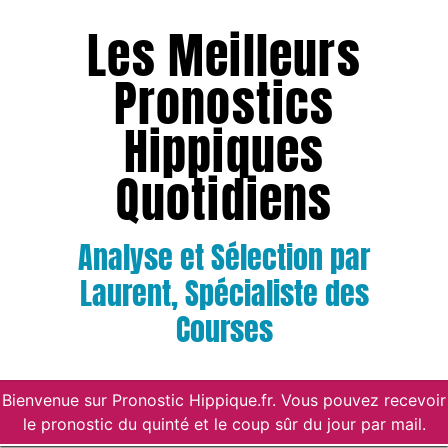
Les Meilleurs
Pronostics
Hippiques
Quotidiens
Analyse et Sélection par
Laurent, Spécialiste des
Courses
Bienvenue sur Pronostic Hippique.fr. Vous pouvez recevoir
le pronostic du quinté et le coup sûr du jour par mail.