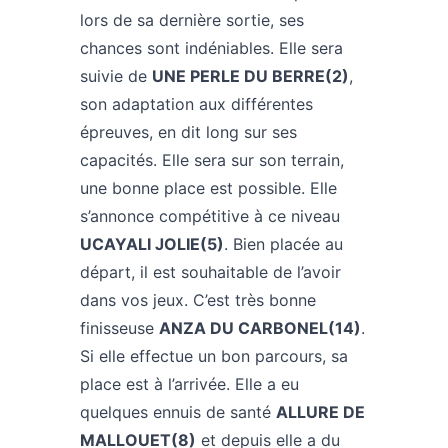
lors de sa dernière sortie, ses
chances sont indéniables. Elle sera
suivie de
UNE PERLE DU BERRE(2)
,
son adaptation aux différentes
épreuves, en dit long sur ses
capacités. Elle sera sur son terrain,
une bonne place est possible. Elle
s’annonce compétitive à ce niveau
UCAYALI JOLIE(5)
. Bien placée au
départ, il est souhaitable de l’avoir
dans vos jeux. C’est très bonne
finisseuse
ANZA DU CARBONEL(14)
.
Si elle effectue un bon parcours, sa
place est à l’arrivée. Elle a eu
quelques ennuis de santé
ALLURE DE
MALLOUET(8)
et depuis elle a du