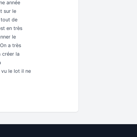
nne année
t sur le
 tout de
st en très
nner le
On a très
 créer la
a
vu le lot il ne