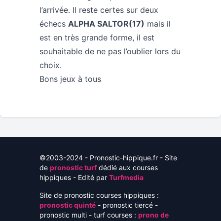
l’arrivée. Il reste certes sur deux
échecs
ALPHA SALTOR(17)
mais il
est en très grande forme, il est
souhaitable de ne pas l’oublier lors du
choix.
Bons jeux à tous
©2003-2024 - Pronostic-hippique.fr - Site
de
pronostic turf
dédié aux courses
hippiques - Edité par
Turfmedia
Site de pronostic courses hippiques :
pronostic quinté
- pronostic tiercé -
pronostic multi - turf courses :
prono de