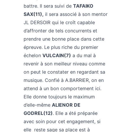
battre. Il sera suivi de
TAFAIKO
SAX(11),
il sera associé à son mentor
JL DERSOIR qui le croît capable
d’affronter de tels concurrents et
prendre une bonne place dans cette
épreuve. Le plus riche du premier
échelon
VULCAIN(7)
a du mal à
revenir à son meilleur niveau comme
on peut le constater en regardant sa
musique. Confié à A.BARRIER, on en
attend à un bon comportement ici.
Elle donne toujours le maximum
d’elle-même
ALIENOR DE
GODREL(12)
. Elle a été préparée
avec soin pour cet engagement, si
elle reste sage sa place est à