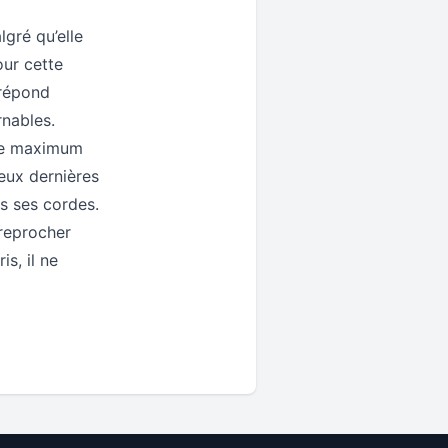
lgré qu’elle
our cette
e répond
rnables.
 le maximum
deux dernières
s ses cordes.
 reprocher
is, il ne