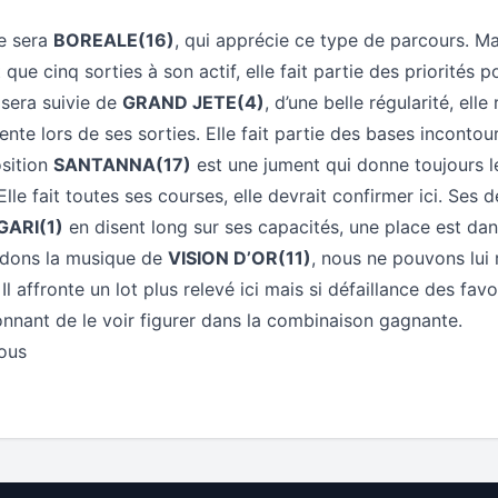
te sera
BOREALE(16)
, qui apprécie ce type de parcours. Ma
que cinq sorties à son actif, elle fait partie des priorités p
 sera suivie de
GRAND JETE(4)
, d’une belle régularité, ell
ente lors de ses sorties. Elle fait partie des bases incontou
osition
SANTANNA(17)
est une jument qui donne toujours
Elle fait toutes ses courses, elle devrait confirmer ici. Ses 
ARI(1)
en disent long sur ses capacités, une place est dan
rdons la musique de
VISION D’OR(11)
, nous ne pouvons lui
l affronte un lot plus relevé ici mais si défaillance des favor
onnant de le voir figurer dans la combinaison gagnante.
tous