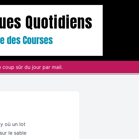
ques Quotidiens
ste des Courses
 coup sûr du jour par mail.
y où un lot
sur le sable