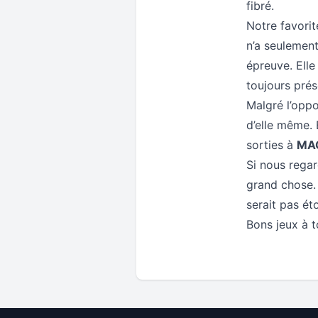
fibré.
Notre favori
n’a seulement 
épreuve. Elle
toujours prés
Malgré l’opp
d’elle même. 
sorties à
MAG
Si nous rega
grand chose. I
serait pas ét
Bons jeux à 