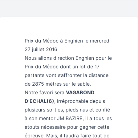
Prix du Médoc à Enghien le mercredi
27 juillet 2016
Nous allons direction Enghien pour le
Prix du Médoc dont un lot de 17
partants vont s’affronter la distance
de 2875 mètres sur le sable.
Notre favori sera
VAGABOND
D’ECHAL(6)
, irréprochable depuis
plusieurs sorties, pieds nus et confié
à son mentor JM BAZIRE, il a tous les
atouts nécessaire pour gagner cette
épreuve. Mais, il faudra faire tout de