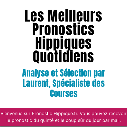
Les Meilleurs
Pronostics
Hippiques
Quotidiens
Analyse et Sélection par
Laurent, Spécialiste des
Courses
Bienvenue sur Pronostic Hippique.fr. Vous pouvez recevoir
le pronostic du quinté et le coup sûr du jour par mail.