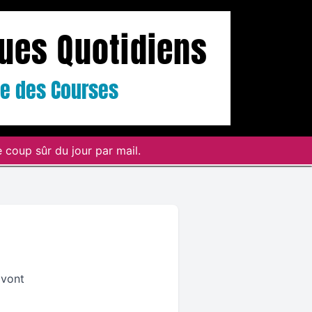
ques Quotidiens
ste des Courses
 coup sûr du jour par mail.
 vont