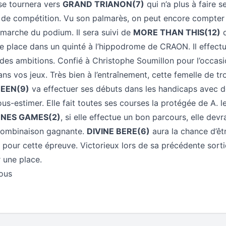
se tournera vers
GRAND TRIANON(7)
qui n’a plus à faire 
 de compétition. Vu son palmarès, on peut encore compter 
 marche du podium. Il sera suivi de
MORE THAN THIS(12)
q
e place dans un quinté à l’hippodrome de CRAON. Il effectu
des ambitions. Confié à Christophe Soumillon pour l’occas
dans vos jeux. Très bien à l’entraînement, cette femelle de tr
EEN(9)
va effectuer ses débuts dans les handicaps avec d
ous-estimer. Elle fait toutes ses courses la protégée de A. l
NES GAMES(2)
, si elle effectue un bon parcours, elle devra
 combinaison gagnante.
DIVINE BERE(6)
aura la chance d’êt
ur cette épreuve. Victorieux lors de sa précédente sortie,
 une place.
tous