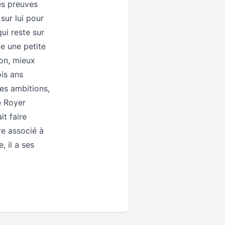
ses preuves
sur lui pour
ui reste sur
e une petite
ion, mieux
ois ans
es ambitions,
e Royer
it faire
re associé à
 il a ses