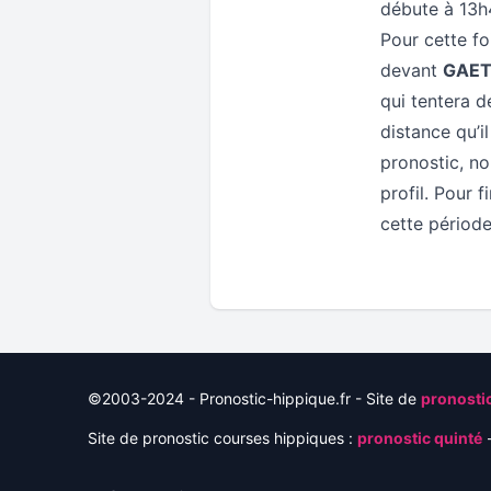
débute à 13h
Pour cette fo
devant
GAET
qui tentera d
distance qu’i
pronostic, n
profil. Pour 
cette période
©2003-2024 - Pronostic-hippique.fr - Site de
pronostic
Site de pronostic courses hippiques :
pronostic quinté
-