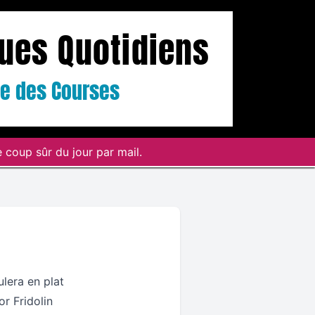
ques Quotidiens
ste des Courses
 coup sûr du jour par mail.
lera en plat
r Fridolin