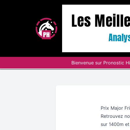
Les Meill
Analys
Bienvenue sur Pronostic Hi
Prix Major Fr
Retrouvez no
sur 1400m et 