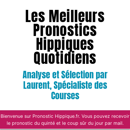
Les Meilleurs
Pronostics
Hippiques
Quotidiens
Analyse et Sélection par
Laurent, Spécialiste des
Courses
Bienvenue sur Pronostic Hippique.fr. Vous pouvez recevoir
le pronostic du quinté et le coup sûr du jour par mail.