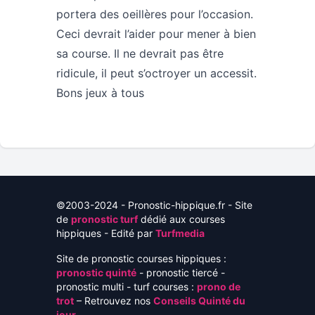
portera des oeillères pour l’occasion.
Ceci devrait l’aider pour mener à bien
sa course. Il ne devrait pas être
ridicule, il peut s’octroyer un accessit.
Bons jeux à tous
©2003-2024 - Pronostic-hippique.fr - Site
de
pronostic turf
dédié aux courses
hippiques - Edité par
Turfmedia
Site de pronostic courses hippiques :
pronostic quinté
- pronostic tiercé -
pronostic multi - turf courses :
prono de
trot
– Retrouvez nos
Conseils Quinté du
jour