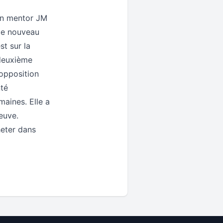
son mentor JM
 de nouveau
st sur la
 deuxième
opposition
nté
aines. Elle a
euve.
eter dans