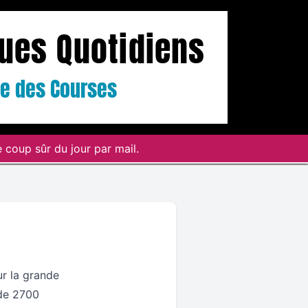
ques Quotidiens
ste des Courses
 coup sûr du jour par mail.
ur la grande
 de 2700