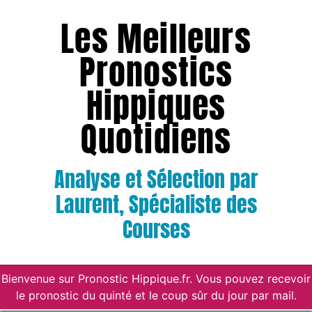
Les Meilleurs
Pronostics
Hippiques
Quotidiens
Analyse et Sélection par
Laurent, Spécialiste des
Courses
Bienvenue sur Pronostic Hippique.fr. Vous pouvez recevoir
le pronostic du quinté et le coup sûr du jour par mail.