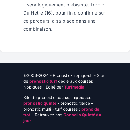
il sera logiquement plébiscité. Tropic
Du Hetre (16), pour finir, confirmé sur
ce parcours, a sa place dans une
combinaison.
©2003-2024 - Pronostic-hippique.fr - Site
de
pronostic turf
dédié aux courses
hippiques - Edité par
Turfmedia
Site de pronostic courses hippiques :
pronostic quinté
- pronostic tiercé -
pronostic multi - turf courses :
prono de
trot
– Retrouvez nos
Conseils Quinté du
jour