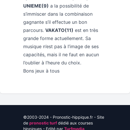
UNIEME(9)
a la possibilité de
s’immiscer dans la combinaison
gagnante s’il effectue un bon
parcours.
VAKATO(11)
est en très
grande forme actuellement. Sa
musique n’est pas à l’image de ses
capacités, mais il ne faut en aucun
l’oublier à l’heure du choix.
Bons jeux à tous
©2003-2024 - Pronostic-hippique.fr - Site
de
pronostic turf
dédié aux courses
hippiques - Edité par
Turfmedia