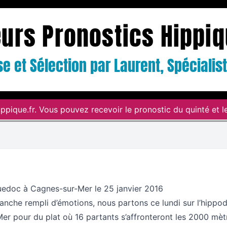
eurs Pronostics Hippi
e et Sélection par Laurent, Spéciali
ppique.fr. Vous pouvez recevoir le pronostic du quinté et le
uedoc à Cagnes-sur-Mer le 25 janvier 2016
anche rempli d’émotions, nous partons ce lundi sur l’hipp
r pour du plat où 16 partants s’affronteront les 2000 mèt