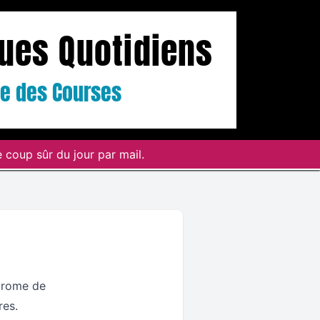
ques Quotidiens
ste des Courses
 coup sûr du jour par mail.
odrome de
res.