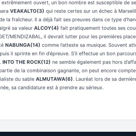
t extrêmement ouvert, un bon nombre est susceptible de se
 sera
VEAKALTO(3)
qui reste certes sur un échec à Marseil
de la fraîcheur. Il a déjà fait ses preuves dans ce type d’han
algré sa valeur
ALCOY(4)
fait pratiquement toutes ses cou
T/MENDIZABAL, il devrait lutter pour les premières places.
ité
NABUNGA(14)
comme l’atteste sa musique. Souvent att
puis il sprinte en fin d’épreuve. S’il effectue un bon parcour
e.
INTO THE ROCK(12)
ne semble également pas hors d’affai
 partie de la combinaison gagnante, on peut encore compter 
ialiste du sable
ALMUTAWA(6)
. Lauréat lors de sa dernièr
née, sa candidature est à prendre au sérieux.