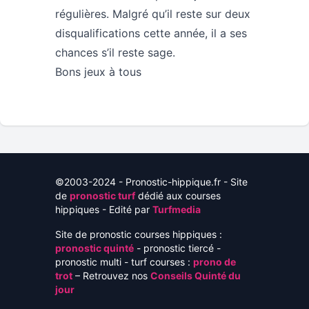
régulières. Malgré qu’il reste sur deux
disqualifications cette année, il a ses
chances s’il reste sage.
Bons jeux à tous
©2003-2024 - Pronostic-hippique.fr - Site
de
pronostic turf
dédié aux courses
hippiques - Edité par
Turfmedia
Site de pronostic courses hippiques :
pronostic quinté
- pronostic tiercé -
pronostic multi - turf courses :
prono de
trot
– Retrouvez nos
Conseils Quinté du
jour