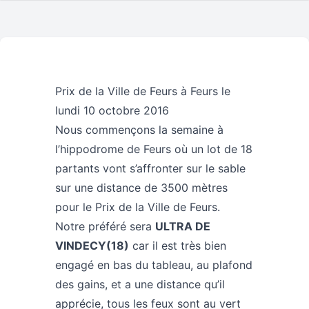
Prix de la Ville de Feurs à Feurs le
lundi 10 octobre 2016
Nous commençons la semaine à
l’hippodrome de Feurs où un lot de 18
partants vont s’affronter sur le sable
sur une distance de 3500 mètres
pour le Prix de la Ville de Feurs.
Notre préféré sera
ULTRA DE
VINDECY(18)
car il est très bien
engagé en bas du tableau, au plafond
des gains, et a une distance qu’il
apprécie, tous les feux sont au vert