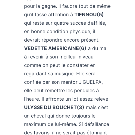
pour la gagne. Il faudra tout de même
qu’il fasse attention à
TIENNOU(5)
qui reste sur quatre succès d’affilés,
en bonne condition physique, il
devrait répondre encore présent.
VEDETTE AMERICAINE(6)
a du mal
à revenir à son meilleur niveau
comme on peut le constater en
regardant sa musique. Elle sera
confiée par son mentor J.GUELPA,
elle peut remettre les pendules à
l’heure. Il affronte un lot assez relevé
ULYSSE DU BOUCHET(3)
mais c’est
un cheval qui donne toujours le
maximum de lui-même. Si défaillance
des favoris, il ne serait pas étonnant