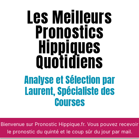
Les Meilleurs
Pronostics
Hippiques
Quotidiens
Analyse et Sélection par
Laurent, Spécialiste des
Courses
Bienvenue sur Pronostic Hippique.fr. Vous pouvez recevoir
le pronostic du quinté et le coup sûr du jour par mail.