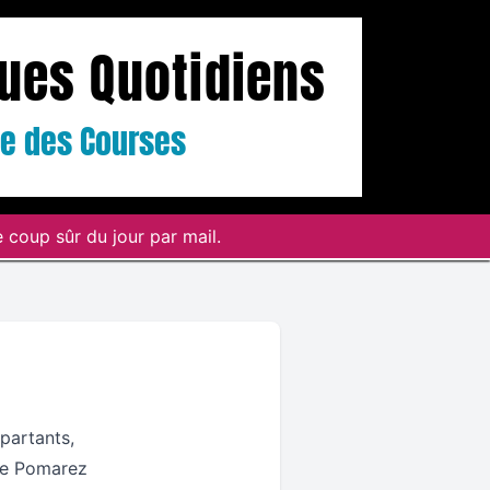
ques Quotidiens
ste des Courses
 coup sûr du jour par mail.
partants,
 de Pomarez