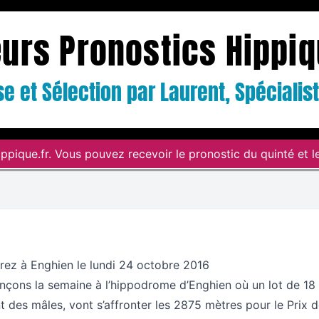
eurs Pronostics Hippi
e et Sélection par Laurent, Spéciali
ppique.fr. Vous pouvez recevoir le pronostic du quinté et le
rez à Enghien le lundi 24 octobre 2016
ons la semaine à l’hippodrome d’Enghien où un lot de 18 
 des mâles, vont s’affronter les 2875 mètres pour le Prix