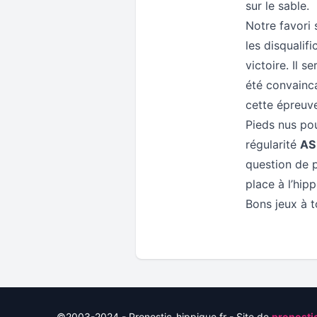
sur le sable.
Notre favori
les disqualifi
victoire. Il s
été convainc
cette épreuve
Pieds nus pou
régularité
AS
question de p
place à l’hi
Bons jeux à 
©2003-2024 - Pronostic-hippique.fr - Site de
pronostic