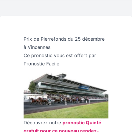
Prix de Pierrefonds du 25 décembre
à Vincennes
Ce pronostic vous est offert par
Pronostic Facile
Découvrez notre
pronostic Quinté
gratuit pour ce nouveau rendez-