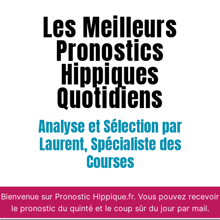
Les Meilleurs
Pronostics
Hippiques
Quotidiens
Analyse et Sélection par
Laurent, Spécialiste des
Courses
Bienvenue sur Pronostic Hippique.fr. Vous pouvez recevoir
le pronostic du quinté et le coup sûr du jour par mail.